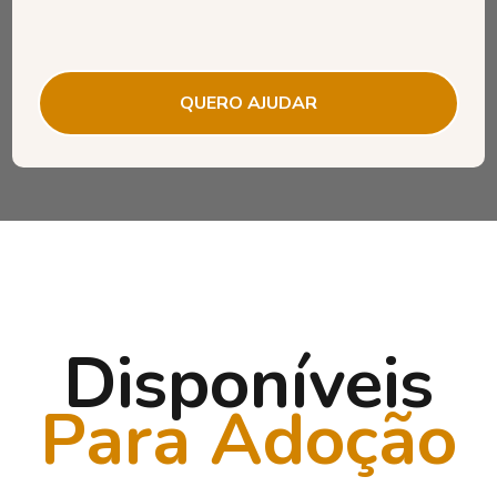
Compre em nossa loja na
Petlove!
Você paga o valor normal e nós ganhamos uma
QUERO AJUDAR
comissão de 10% sobre o total da compra, para
pedidos realizados pelo nosso link de afiliado.
farosdajuda.petlove.com.br
Ração, areia, medicamentos, e muito mais…
Disponíveis
Para Adoção
CLIQUE AQUI