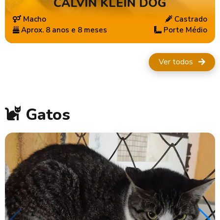
CALVIN KLEIN DOG
confira!
Macho
Castrado
Aprox. 8 anos e 8 meses
Porte Médio
Ver todos
CLIQUE AQUI
Gatos