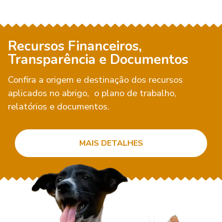
Recursos Financeiros,
Transparência e Documentos
Confira a origem e destinação dos recursos
aplicados no abrigo, o plano de trabalho,
relatórios e documentos.
MAIS DETALHES