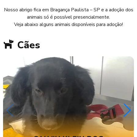
Nosso abrigo fica em Bragança Paulista – SP e a adoção dos
animais só é possível presencialmente.
Veja abaixo alguns animais disponíveis para adoção!
Cães
Compre em nossa loja no
Enjoei!
Produtos novos e usados em ótimas condições onde
a renda é revertida para a Faros D’Ajuda!
enjoei.com.br/@faros-fa6326
Bolsas, carteiras, chapéus, calças e muito mais,