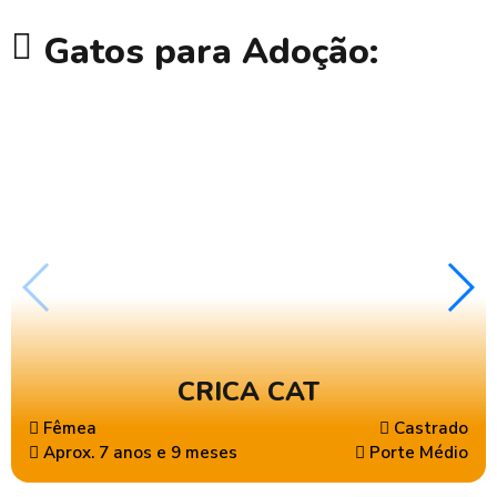
Gatos para Adoção:
CRICA CAT
Fêmea
Castrado
Aprox. 7 anos e 9 meses
Porte Médio