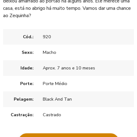
deixou amarrado ao portão há alguns anos. Ele merece uma
casa, está no abrigo há muito tempo. Vamos dar uma chance
ao Zequinha?
Cód.:
920
Sexo:
Macho
Idade:
Aprox. 7 anos e 10 meses
Porte:
Porte Médio
Pelagem:
Black And Tan
Castração:
Castrado